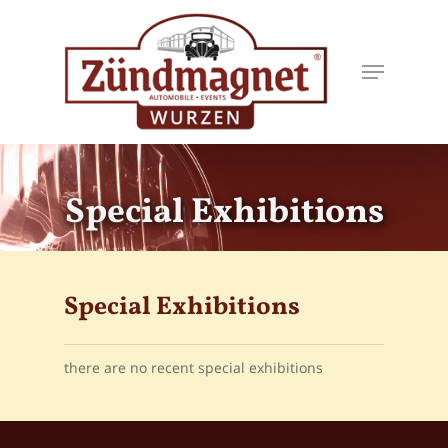
Skip
to
Menu
main
content
Special Exhibitions
Special Exhibitions
there are no recent special exhibitions